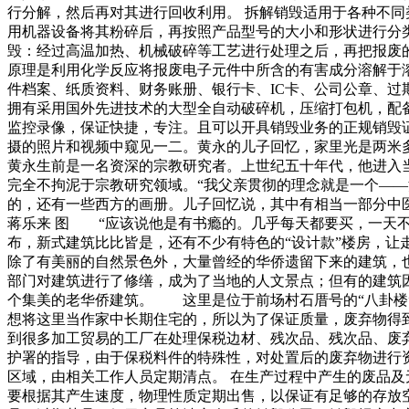
行分解，然后再对其进行回收利用。 拆解销毁适用于各种不同
用机器设备将其粉碎后，再按照产品型号的大小和形状进行分类
毁：经过高温加热、机械破碎等工艺进行处理之后，再把报废的
原理是利用化学反应将报废电子元件中所含的有害成分溶解于
件档案、纸质资料、财务账册、银行卡、IC卡、公司公章、
拥有采用国外先进技术的大型全自动破碎机，压缩打包机，配
监控录像，保证快捷，专注。且可以开具销毁业务的正规销毁
摄的照片和视频中窥见一二。黄永的儿子回忆，家里光是两
黄永生前是一名资深的宗教研究者。上世纪五十年代，他进入
完全不拘泥于宗教研究领域。“我父亲贯彻的理念就是一个—
的，还有一些西方的画册。儿子回忆说，其中有相当一部分中
蒋乐来 图 “应该说他是有书瘾的。几乎每天都要买，一天
布，新式建筑比比皆是，还有不少有特色的“设计款”楼房
除了有美丽的自然景色外，大量曾经的华侨遗留下来的建筑，
部门对建筑进行了修缮，成为了当地的人文景点；但有的建
个集美的老华侨建筑。 这里是位于前场村石厝号的“八卦
想将这里当作家中长期住宅的，所以为了保证质量，废弃物得
到很多加工贸易的工厂在处理保税边材、残次品、残次品、废
护署的指导，由于保税料件的特殊性，对处置后的废弃物进行资
区域，由相关工作人员定期清点。 在生产过程中产生的废品及
要根据其产生速度，物理性质定期出售，以保证有足够的存放空