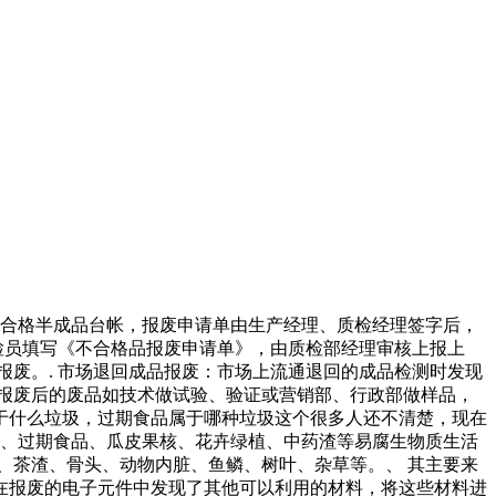
不合格半成品台帐，报废申请单由生产经理、质检经理签字后，
检员填写《不合格品报废申请单》，由质检部经理审核上报上
废。. 市场退回成品报废：市场上流通退回的成品检测时发现
报废后的废品如技术做试验、验证或营销部、行政部做样品，
于什么垃圾，过期食品属于哪种垃圾这个很多人还不清楚，现在
菜、过期食品、瓜皮果核、花卉绿植、中药渣等易腐生物质生活
、茶渣、骨头、动物内脏、鱼鳞、树叶、杂草等。、 其主要来
在报废的电子元件中发现了其他可以利用的材料，将这些材料进