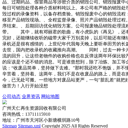
品、过期药品、假冒商品等涉密介质的销毁公司。销毁报废中
每日可销毁处理各种介质材料吨以上。本公司有严格的销毁处
毁过程的录像资料，以备存档查验。销毁报废中心的销毁流程
移至产品销毁现场。、全程监督录像、照片产品销毁处理过程
序结束。、后期回访优化销毁方案。公司报废物品销毁处理流
带。 其中，就有邓丽君的歌曲，有小虎队的《再见》，还有
完好，还能继续收听的磁带大家千万别卖掉，以后可能还有
录机还是很有感情的，上世纪年代我每天晚上要听单田芳的长
去世，国内把收录机的收藏推向高潮。 同时，过去一种卡片
流的回升，让这些老物件的收购价格也在反弹这两年环保比较
的应该是个还不错的消息。可是谁曾想到，除了冶炼、加工等
说：“收废品简单，坚持做下去难。”那时我还吃不饱饭，并
辛苦着，坚持着。这两年，我们不是在收废品的路上，而是在
今，已无处可搬。一些地方对废品站更严，一句"脏乱差"就
做苦力！入行开始没想
公司动态
业界资讯
网站地图
广州天仁再生资源回收有限公司
咨询热线：13711115910
地址：广州市天河区小新塘横圳路10号
Sitemap
Sitemap.xml
Copyright 2025 All Rights Reserved