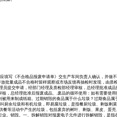
理时应填写《不合格品报废申请单》交生产车间负责人确认，并做
库存放批量成品不合格时留样观察或市场反馈再抽检时发现，由质
理员提交申请，经部门经理及质检部经理审核，总经理批准成品报
审核，总经理批准后报废成品。.废品的循环使用：如有需要使用
则被用来制成纸箱。过期销毁的食品属于什么垃圾？过期食品属
又叫厨余垃圾和有机垃圾，即易腐垃圾，是指餐厨垃圾、剩饭剩
供餐等活动中产生的垃圾，包括废弃的树叶、剩饭、果皮、蛋壳
行业。销毁。一、拆解销毁对报废电子元件进行拆解销毁，是指