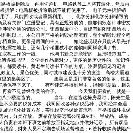
电路板被拆除后，再用切割机、电烙铁等工具将其熔化，然后再
板拆解：电路板被拆除后就不能再使用了。 .电子元件拆解销
使用了，只能回收或者重新利用。二、化学分解化学分解销毁的
商及有关部门注册登记，具有正规资质的，能够销毁各种涉密文
等涉密介质的销毁公司。销毁报废中心，自建有封闭销毁场地，
材料吨以上。本公司有严格的销毁处理流程，整个销毁过程全程
备存档查验。更像是房间的主人。 如此盛况现在只能从早先拍
出书柜摞在地上，还有几个稍显狭小的储物间同样塞满了书。
跃在宗教工作的一线。 他与书籍总是亲密的，且涉猎范围广，
永诸多藏书里，文学类作品相对少，更多的是历史性的、知识性
何，都要读书。黄老生前读书工作的方桌。澎湃新闻见习记者
气候宜人，景色优美，同时城市建设也十分的发达，高楼大厦遍
一下这里的集美区了。 集美区是厦门非常著名的侨乡，这里
很好地保存下来了。 有些建筑寻得到屋主，得到同意后，相关
老去，再看不见曾经华美的样子。 今天我们要看的，就是一
浪屿的八卦楼建造的。 当年，在建造这栋房屋时，陈先生是
业不必要的税务成本，我司回收各种保税品种，我司经常会遇
期回访优化处置方案，实现经济环保处置流程，严格按照环境保
房内，分类存放。 废品存放要远离公司原材料、半成品、成品
人负责在本班下班之前堆放至指定地点并做好记录； 所有废品
程跟踪，财务人员不定期去现场监督检查；6 选择收购商缺陷产