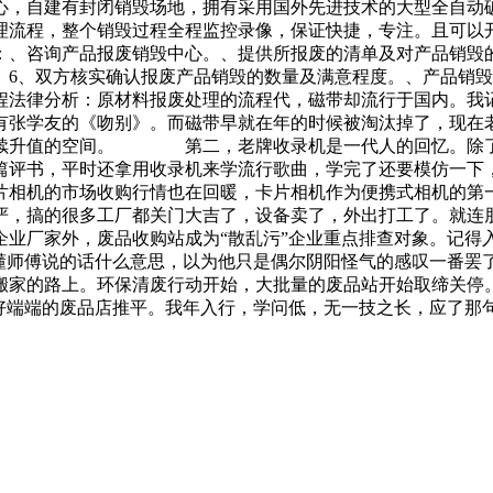
心，自建有封闭销毁场地，拥有采用国外先进技术的大型全自动
理流程，整个销毁过程全程监控录像，保证快捷，专注。且可以
：、咨询产品报废销毁中心。、提供所报废的清单及对产品销毁
。6、双方核实确认报废产品销毁的数量及满意程度。、产品销
程法律分析：原材料报废处理的流程代，磁带却流行于国内。我
张学友的《吻别》。而磁带早就在年的时候被淘汰掉了，现在
继续升值的空间。 第二，老牌收录机是一代人的回忆。除了
篇评书，平时还拿用收录机来学流行歌曲，学完了还要模仿一下
相机的市场收购行情也在回暖，卡片相机作为便携式相机的第
严，搞的很多工厂都关门大吉了，设备卖了，外出打工了。就连
企业厂家外，废品收购站成为“散乱污”企业重点排查对象。记得
不懂师傅说的话什么意思，以为他只是偶尔阴阳怪气的感叹一番罢
搬家的路上。环保清废行动开始，大批量的废品站开始取缔关停
把好端端的废品店推平。我年入行，学问低，无一技之长，应了那