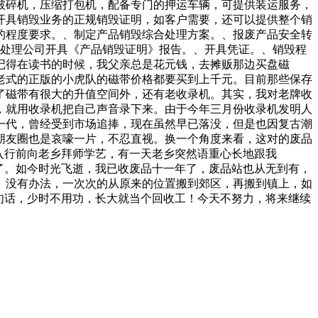
破碎机，压缩打包机，配备专门的押运车辆，可提供装运服务，
开具销毁业务的正规销毁证明，如客户需要，还可以提供整个销
的程度要求。、制定产品销毁综合处理方案。、报废产品安全转
毁处理公司开具《产品销毁证明》报告。、开具凭证。、销毁程
记得在读书的时候，我父亲总是花元钱，去摊贩那边买盘磁
老式的正版的小虎队的磁带价格都要买到上千元。目前那些保存
磁带有很大的升值空间外，还有老收录机。其实，我对老牌收
，就用收录机把自己声音录下来。由于今年三月份收录机发明人
一代，曾经受到市场追捧，现在虽然早已落没，但是也因复古潮
朋友圈也是哀嚎一片，不忍直视。换一个角度来看，这对的废品
入行前向老乡拜师学艺，有一天老乡突然语重心长地跟我
了。如今时光飞逝，我已收废品十一年了，废品站也从无到有，
。没有办法，一次次的从原来的位置搬到郊区，再搬到镇上，如
句话，少时不用功，长大就当个回收工！今天不努力，将来继续