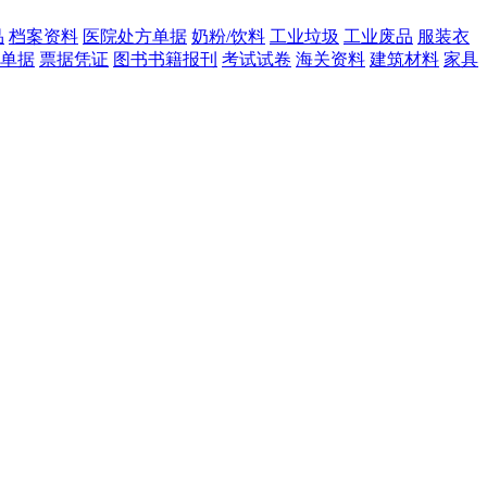
品
档案资料
医院处方单据
奶粉/饮料
工业垃圾
工业废品
服装衣
单据
票据凭证
图书书籍报刊
考试试卷
海关资料
建筑材料
家具