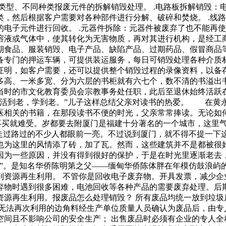
类型、不同种类报废元件的拆解销毁处理。 .电路板拆解销毁：
，然后根据客户需要对各种部件进行分解、破碎和焚烧。 .线路
电子元件进行回收。 .元器件拆除：元器件被废弃了也不能再
溶液或气体中，使其转化为无害物质，再对其进行机构，是经工
过期食品、服装销毁、电子产品、缺陷产品、过期药品、假冒商品
备专门的押运车辆，可提供装运服务，每日可销毁处理各种介质
证明，如客户需要，还可以提供整个销毁过程的录像资料，以
米多高、一米多宽、分为六层的书柜就有六七个，数不清的书溢
当时的市文化教育委员会宗教事务处任职，此后至退休始终活
—活到老，学到老。”儿子这样总结父亲对读书的热爱。 在黄
医相关的书籍，在那段读书不便的时光，父亲常常捧读。无论如
不买就难受。岁都要去附厦门是福建十分著名的一个城市，这里
，让走过路过的不少人都眼前一亮。不过说到厦门，就不得不提
也为这里的风情添了砖，加了瓦。然而，这些建筑并不是都被
筑因为一些原因，并没有得到很好的保护，于是在时光里逐渐
楼”。是知名华侨陈明第之父——缅甸华侨陈体胖在年模仿鼓
到资源再生利用。 不管你是回收电子废弃物。开具发票，减少企
弃物时遇到很多困难，电池回收等各种产品的需要废弃处理。后
源再生利用。报废品怎么处理销毁？ 所有废品均统一放到垃圾
无法再次利用的边角料经生产单位质量人员确认为废品后，由专
间且不影响公司的安全生产； 出售废品时必须有企业的专人全