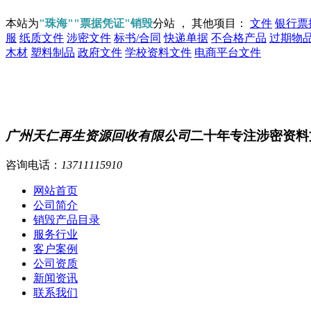
本站为
"珠海""票据凭证"销毁
分站 ， 其他项目：
文件
银行票
服
纸质文件
涉密文件
标书/合同
快递单据
不合格产品
过期物
木材
塑料制品
政府文件
学校资料文件
电商平台文件
广州天仁再生资源回收有限公司
二十年专注涉密资料
咨询电话：
13711115910
网站首页
公司简介
销毁产品目录
服务行业
客户案例
公司资质
新闻资讯
联系我们