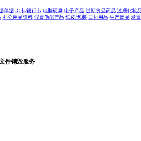
据单据
IC卡/银行卡
电脑硬盘
电子产品
过期食品药品
过期化妆
品
办公用品资料
假冒伪劣产品
纸皮/包装
日化用品
生产废品
发票
文件销毁服务