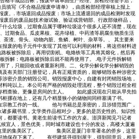
不合格半成品台帐，报废申请单由生产经理、质检经理签字后，
检员填写《不合格品报废申请单》，由质检部经理审核上报上
废。. 市场退回成品报废：市场上流通退回的成品检测时发现
报废后的废品如技术做试验、验证或营销部、行政部做样品，
于什么垃圾，过期食品属于哪种垃圾这个很多人还不清楚，现在
菜、过期食品、瓜皮果核、花卉绿植、中药渣等易腐生物质生活
、茶渣、骨头、动物内脏、鱼鳞、树叶、杂草等。、 其主要来
在报废的电子元件中发现了其他可以利用的材料，将这些材料进
电路板被拆除后，再用切割机、电烙铁等工具将其熔化，然后再
板拆解：电路板被拆除后就不能再使用了。 .电子元件拆解销
使用了，只能回收或者重新利用。二、化学分解化学分解销毁的
商及有关部门注册登记，具有正规资质的，能够销毁各种涉密文
等涉密介质的销毁公司。销毁报废中心，自建有封闭销毁场地，
材料吨以上。本公司有严格的销毁处理流程，整个销毁过程全程
备存档查验。更像是房间的主人。 如此盛况现在只能从早先拍
出书柜摞在地上，还有几个稍显狭小的储物间同样塞满了书。
跃在宗教工作的一线。 他与书籍总是亲密的，且涉猎范围广，
永诸多藏书里，文学类作品相对少，更多的是历史性的、知识性
何，都要读书。黄老生前读书工作的方桌。澎湃新闻见习记者
气候宜人，景色优美，同时城市建设也十分的发达，高楼大厦遍
一下这里的集美区了。 集美区是厦门非常著名的侨乡，这里
很好地保存下来了。 有些建筑寻得到屋主，得到同意后，相关