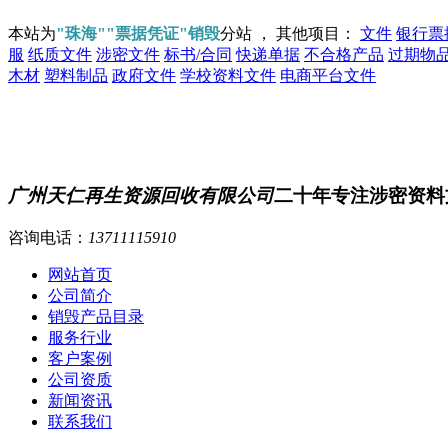
本站为
"珠海""票据凭证"销毁
分站 ， 其他项目：
文件
银行票
服
纸质文件
涉密文件
标书/合同
快递单据
不合格产品
过期物
木材
塑料制品
政府文件
学校资料文件
电商平台文件
广州天仁再生资源回收有限公司
二十年专注涉密资料
咨询电话：
13711115910
网站首页
公司简介
销毁产品目录
服务行业
客户案例
公司资质
新闻资讯
联系我们