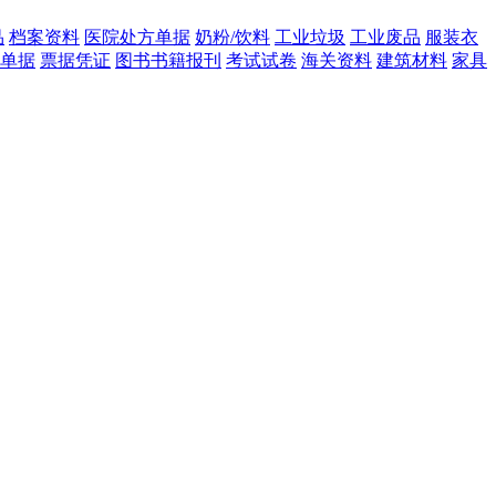
品
档案资料
医院处方单据
奶粉/饮料
工业垃圾
工业废品
服装衣
单据
票据凭证
图书书籍报刊
考试试卷
海关资料
建筑材料
家具