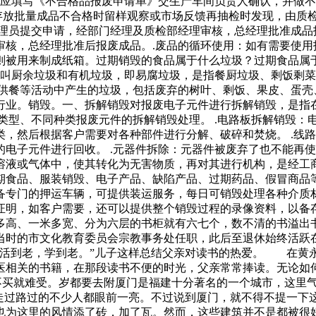
理时应填写《不合格品报废申请单》交生产车间负责人确认，并做
库存放批量成品不合格时留样观察或市场反馈再抽检时发现，由质
理员提交申请，经部门经理及质检部经理审核，总经理批准成品报
审核，总经理批准后报废成品。.废品的循环使用：如有需要使用
则被用来制成纸箱。过期销毁的食品属于什么垃圾？过期食品属
又叫厨余垃圾和有机垃圾，即易腐垃圾，是指餐厨垃圾、剩饭剩
供餐等活动中产生的垃圾，包括废弃的树叶、剩饭、果皮、蛋壳
行业。销毁。一、拆解销毁对报废电子元件进行拆解销毁，是指
类型、不同种类报废元件的拆解销毁处理。 .电路板拆解销毁：
，然后根据客户需要对各种部件进行分解、破碎和焚烧。 .线路
电子元件进行回收。 .元器件拆除：元器件被废弃了也不能再
溶液或气体中，使其转化为无害物质，再对其进行机构，是经工
过期食品、服装销毁、电子产品、缺陷产品、过期药品、假冒商品
备专门的押运车辆，可提供装运服务，每日可销毁处理各种介质
证明，如客户需要，还可以提供整个销毁过程的录像资料，以
米多高、一米多宽、分为六层的书柜就有六七个，数不清的书溢
当时的市文化教育委员会宗教事务处任职，此后至退休始终活
—活到老，学到老。”儿子这样总结父亲对读书的热爱。 在黄
医相关的书籍，在那段读书不便的时光，父亲常常捧读。无论如
不买就难受。岁都要去附厦门是福建十分著名的一个城市，这里
，让走过路过的不少人都眼前一亮。不过说到厦门，就不得不提
也为这里的风情添了砖，加了瓦。然而，这些建筑并不是都被