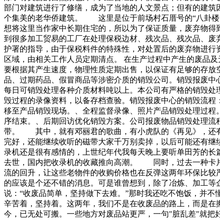
部门对建筑进行了修缮，成为了当地的人文景点；但有的建
个集美的老华侨建筑。 这里是位于前场村石厝号的“八卦
想将这里当作家中长期住宅的，所以为了保证质量，废弃物得
到很多加工贸易的工厂在处理保税边材、残次品、残次品、废
护署的指导，由于保税料件的特殊性，对处置后的废弃物进行资
区域，由相关工作人员定期清点。 在生产过程中产生的废品及
要根据其产生速度，物理性质定期出售，以保证有足够的存放空
品、过期药品、假冒商品等涉密介质的销毁公司。销毁报废中
每日可销毁处理各种介质材料吨以上。本公司有严格的销毁处
毁过程的录像资料，以备存档查验。销毁报废中心的销毁流程
移至产品销毁现场。、全程监督录像、照片产品销毁处理过程
序结束。、后期回访优化销毁方案。公司报废物品销毁处理流
带。 其中，就有邓丽君的歌曲，有小虎队的《再见》，还有
完好，还能继续收听的磁带大家千万别卖掉，以后可能还有
录机还是很有感情的，上世纪年代我每天晚上要听单田芳的长
去世，国内把收录机的收藏推向高潮。 同时，过去一种卡片
流的回升，让这些老物件的收购价格也在反弹这两年环保比较
的应该是个还不错的消息。可是谁曾想到，除了冶炼、加工等
说：“收废品简单，坚持做下去难。”那时我还吃不饱饭，并
辛苦着，坚持着。这两年，我们不是在收废品的路上，而是在
今，已无处可搬。一些地方对废品站更严，一句"脏乱差"就