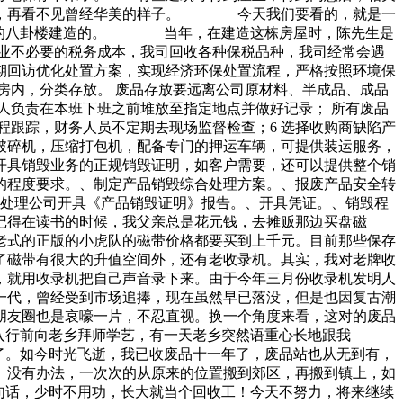
老去，再看不见曾经华美的样子。 今天我们要看的，就是一
浪屿的八卦楼建造的。 当年，在建造这栋房屋时，陈先生是
业不必要的税务成本，我司回收各种保税品种，我司经常会遇
期回访优化处置方案，实现经济环保处置流程，严格按照环境保
房内，分类存放。 废品存放要远离公司原材料、半成品、成品
人负责在本班下班之前堆放至指定地点并做好记录； 所有废品
程跟踪，财务人员不定期去现场监督检查；6 选择收购商缺陷产
破碎机，压缩打包机，配备专门的押运车辆，可提供装运服务，
开具销毁业务的正规销毁证明，如客户需要，还可以提供整个销
的程度要求。、制定产品销毁综合处理方案。、报废产品安全转
毁处理公司开具《产品销毁证明》报告。、开具凭证。、销毁程
记得在读书的时候，我父亲总是花元钱，去摊贩那边买盘磁
老式的正版的小虎队的磁带价格都要买到上千元。目前那些保存
磁带有很大的升值空间外，还有老收录机。其实，我对老牌收
，就用收录机把自己声音录下来。由于今年三月份收录机发明人
一代，曾经受到市场追捧，现在虽然早已落没，但是也因复古潮
朋友圈也是哀嚎一片，不忍直视。换一个角度来看，这对的废品
入行前向老乡拜师学艺，有一天老乡突然语重心长地跟我
了。如今时光飞逝，我已收废品十一年了，废品站也从无到有，
。没有办法，一次次的从原来的位置搬到郊区，再搬到镇上，如
句话，少时不用功，长大就当个回收工！今天不努力，将来继续