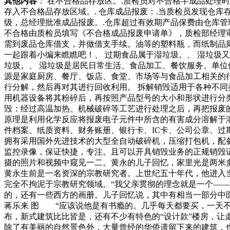
其他内容
： 在不合格品存放区。.质检员对不合格半成品处
存入不合格品存放区域。. 仓库成品报废：.当质检员发现仓
级，总经理批准成品报废。.仓库超过有效期产品保费由仓库管
不合格由质检员填写《不合格成品报废申请单》，质检部经理
需到废品仓库借支，并做借支手续。油等的塑料瓶，而纸制品
一起跟着小编来瞧瞧吧！、 过期食品属于湿垃圾。、 湿垃圾
垃圾。、 湿垃圾是居民日常生活、食品加工、餐饮服务、单位
源是家庭厨房、餐厅、饭店、食堂、市场等与食品加工相关的
行分解，然后再对其进行回收利用。 拆解销毁适用于各种不同
用机器设备将其粉碎后，再按照产品型号的大小和形状进行分类
毁：经过高温加热、机械破碎等工艺进行处理之后，再把报废的
原理是利用化学反应将报废电子元件中所含的有害成分溶解于
件档案、纸质资料、财务账册、银行卡、IC卡、公司公章、
拥有采用国外先进技术的大型全自动破碎机，压缩打包机，配
监控录像，保证快捷，专注。且可以开具销毁业务的正规销毁
摄的照片和视频中窥见一二。黄永的儿子回忆，家里光是两
黄永生前是一名资深的宗教研究者。上世纪五十年代，他进入
完全不拘泥于宗教研究领域。“我父亲贯彻的理念就是一个—
的，还有一些西方的画册。儿子回忆说，其中有相当一部分中
蒋乐来 图 “应该说他是有书瘾的。几乎每天都要买，一天
布，新式建筑比比皆是，还有不少有特色的“设计款”楼房
除了有美丽的自然景色外，大量曾经的华侨遗留下来的建筑，