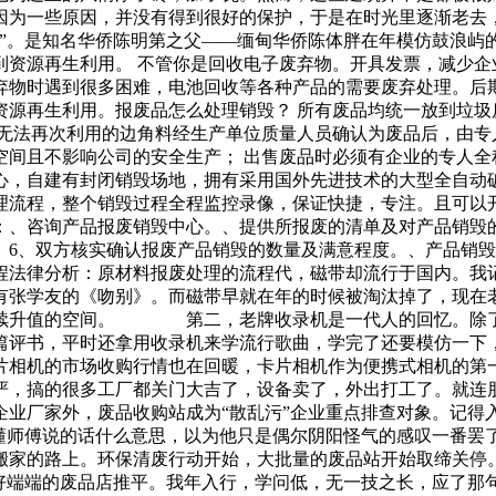
筑因为一些原因，并没有得到很好的保护，于是在时光里逐渐
楼”。是知名华侨陈明第之父——缅甸华侨陈体胖在年模仿鼓
到资源再生利用。 不管你是回收电子废弃物。开具发票，减少企
弃物时遇到很多困难，电池回收等各种产品的需要废弃处理。后
源再生利用。报废品怎么处理销毁？ 所有废品均统一放到垃圾
无法再次利用的边角料经生产单位质量人员确认为废品后，由专
间且不影响公司的安全生产； 出售废品时必须有企业的专人全
心，自建有封闭销毁场地，拥有采用国外先进技术的大型全自动
理流程，整个销毁过程全程监控录像，保证快捷，专注。且可以
：、咨询产品报废销毁中心。、提供所报废的清单及对产品销毁
。6、双方核实确认报废产品销毁的数量及满意程度。、产品销
程法律分析：原材料报废处理的流程代，磁带却流行于国内。我
张学友的《吻别》。而磁带早就在年的时候被淘汰掉了，现在
继续升值的空间。 第二，老牌收录机是一代人的回忆。除了
篇评书，平时还拿用收录机来学流行歌曲，学完了还要模仿一下
相机的市场收购行情也在回暖，卡片相机作为便携式相机的第
严，搞的很多工厂都关门大吉了，设备卖了，外出打工了。就连
企业厂家外，废品收购站成为“散乱污”企业重点排查对象。记得
不懂师傅说的话什么意思，以为他只是偶尔阴阳怪气的感叹一番罢
搬家的路上。环保清废行动开始，大批量的废品站开始取缔关停
把好端端的废品店推平。我年入行，学问低，无一技之长，应了那