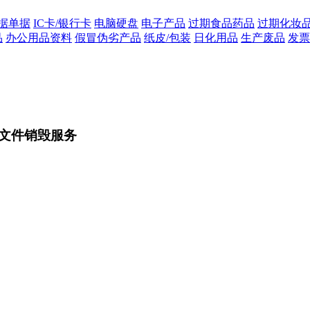
据单据
IC卡/银行卡
电脑硬盘
电子产品
过期食品药品
过期化妆
品
办公用品资料
假冒伪劣产品
纸皮/包装
日化用品
生产废品
发票
文件销毁服务