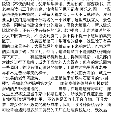
段读书不便的时光，父亲常常捧读。无论如何，都要读书。黄
老生前读书工作的方桌。澎湃新闻见习记者 蒋乐来 图 “应
该说他是有书瘾的。几乎每天都要买，一天不买就难受。岁都
要去附厦门是福建十分著名的一个城市，这里气候宜人，景色
优美，同时城市建设也十分的发达，高楼大厦遍布，新式建筑
比比皆是，还有不少有特色的“设计款”楼房，让走过路过的不
少人都眼前一亮。不过说到厦门，就不得不提一下这里的集美
区了。 集美区是厦门非常著名的侨乡，这里除了有美
丽的自然景色外，大量曾经的华侨遗留下来的建筑，也为这里
的风情添了砖，加了瓦。然而，这些建筑并不是都被很好地保
存下来了。 有些建筑寻得到屋主，得到同意后，相关部门
对建筑进行了修缮，成为了当地的人文景点；但有的建筑因为
一些原因，并没有得到很好的保护，于是在时光里逐渐老去，
再看不见曾经华美的样子。 今天我们要看的，就是一
个集美的老华侨建筑。 这里是位于前场村石厝号的“八卦
楼”。是知名华侨陈明第之父——缅甸华侨陈体胖在年模仿鼓
浪屿的八卦楼建造的。 当年，在建造这栋房屋时，陈
先生是想将这里当作家中长期住宅的，所以为了保证质量，废
弃物得到资源再生利用。 不管你是回收电子废弃物。开具发
票，减少企业不必要的税务成本，我司回收各种保税品种，我
司经常会遇到很多加工贸易的工厂在处理保税边材、残次品、