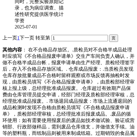
同时，完整实验原始记
录，也为病症调查、描
述性研究提供医学统计
学资
2025-07-01
上一页
1
下一页
转至第
其他内容
： 在不合格品存放区。.质检员对不合格半成品处理
时应填写《不合格品报废申请单》交生产车间负责人确认，并
做不合格半成品台帐，报废申请单由生产经理、质检经理签字
后，存入不合格品存放区域。. 仓库成品报废：.当质检员发现
仓库存放批量成品不合格时留样观察或市场反馈再抽检时发
现，由质检员填写《不合格品报废申请单》，由质检部经理审
核上报上级，总经理批准成品报废。.仓库超过有效期产品保
费由仓库管理员提交申请，经部门经理及质检部经理审核，总
经理批准成品报废。. 市场退回成品报废：市场上流通退回的
成品检测时发现不合格由质检员填写《不合格成品报废申请
单》，质检部经理审核，总经理批准后报废成品。.废品的循
环使用：如有需要使用报废后的废品如技术做试验、验证或营
销部、行政部做样品，需到废品仓库借支，并做借支手续。油
等的塑料瓶，而纸制品则被用来制成纸箱。过期销毁的食品属