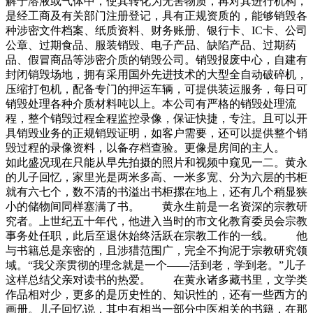
解于溶液或气体中，使其转化为无害物质，再对其进行机构，
是经工商及有关部门注册登记，具有正规资质的，能够销毁各
种涉密文件档案、纸质资料、财务账册、银行卡、IC卡、公司
公章、过期食品、服装销毁、电子产品、缺陷产品、过期药
品、假冒商品等涉密介质的销毁公司。销毁报废中心，自建有
封闭销毁场地，拥有采用国外先进技术的大型全自动破碎机，
压缩打包机，配备专门的押运车辆，可提供装运服务，每日可
销毁处理各种介质材料吨以上。本公司有严格的销毁处理流
程，整个销毁过程全程监控录像，保证快捷，专注。且可以开
具销毁业务的正规销毁证明，如客户需要，还可以提供整个销
毁过程的录像资料，以备存档查验。更像是房间的主人。
如此盛况现在只能从早先拍摄的照片和视频中窥见一二。黄永
的儿子回忆，家里光是两米多高、一米多宽、分为六层的书柜
就有六七个，数不清的书溢出书柜摞在地上，还有几个稍显狭
小的储物间同样塞满了书。 黄永生前是一名资深的宗教研
究者。上世纪五十年代，他进入当时的市文化教育委员会宗教
事务处任职，此后至退休始终活跃在宗教工作的一线。 他
与书籍总是亲密的，且涉猎范围广，完全不拘泥于宗教研究领
域。“我父亲贯彻的理念就是一个——活到老，学到老。”儿子
这样总结父亲对读书的热爱。 在黄永诸多藏书里，文学类
作品相对少，更多的是历史性的、知识性的，还有一些西方的
画册。儿子回忆说，其中有相当一部分中医相关的书籍，在那