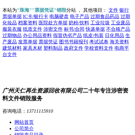
本站为
"珠海""票据凭证"销毁
分站 ， 其他项目：
文件
银行
票据单据
IC卡/银行卡
电脑硬盘
电子产品
过期食品药品
过期
化妆品
档案资料
医院处方单据
奶粉/饮料
工业垃圾
工业废品
服装衣服
纸质文件
涉密文件
标书/合同
快递单据
不合格产品
过期物品
办公用品资料
假冒伪劣产品
纸皮/包装
日化用品
生
产废品
发票单据
票据凭证
图书书籍报刊
考试试卷
海关资料
建筑材料
家具木材
塑料制品
政府文件
学校资料文件
电商平
台文件
广州天仁再生资源回收有限公司
二十年专注涉密资
料文件销毁服务
咨询电话：
13711115910
网站首页
公司简介
销毁产品目录