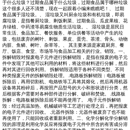
于什么垃圾？过期食品属于什么垃圾，过期食品属于哪种垃圾
这个很多人还不清楚，现在一起跟着小编来瞧瞧吧！、 过期
食品属于湿垃圾。、 湿垃圾又叫厨余垃圾和有机垃圾，即易
腐垃圾，是指餐厨垃圾、剩饭剩菜、过期食品、瓜皮果核、花
卉绿植、中药渣等易腐生物质生活垃圾。、 湿垃圾是居民日
常生活、食品加工、餐饮服务、单位供餐等活动中产生的垃
圾，包括废弃的树叶、剩饭、果皮、蛋壳、茶渣、骨头、动物
内脏、鱼鳞、树叶、杂草等。、 其主要来源是家庭厨房、餐
厅、饭店、食堂、市场等与食品加工相关的行业。销毁。一、
拆解销毁对报废电子元件进行拆解销毁，是指在报废的电子元
件中发现了其他可以利用的材料，将这些材料进行分解，然后
再对其进行回收利用。 拆解销毁适用于各种不同类型、不同
种类报废元件的拆解销毁处理。 .电路板拆解销毁：电路板被
拆除后，再用切割机、电烙铁等工具将其熔化，然后再用机器
设备将其粉碎后，再按照产品型号的大小和形状进行分类，然
后根据客户需要对各种部件进行分解、破碎和焚烧。 .线路板
拆解：电路板被拆除后就不能再使用了。 .电子元件拆解销
毁：经过高温加热、机械破碎等工艺进行处理之后，再把报废
的电子元件进行回收。 .元器件拆除：元器件被废弃了也不能
再使用了，只能回收或者重新利用。二、化学分解化学分解销
毁的原理是利用化学反应将报废电子元件中所含的有害成分溶