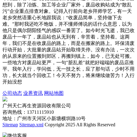
想到，除了冶炼、加工等企业厂家外，废品收购站成为“散乱
污”企业重点排查对象。记得入行前向老乡拜师学艺，有一天
老乡突然语重心长地跟我说：“收废品简单，坚持做下去
难。”那时我还吃不饱饭，并不懂师傅说的话什么意思，以为
他只是偶尔阴阳怪气的感叹一番罢了。如今时光飞逝，我已收
废品十一年了，废品站也从无到有，辛苦着，坚持着。这两
年，我们不是在收废品的路上，而是在搬家的路上。环保清废
行动开始，大批量的废品站开始取缔关停。没有办法，一次次
的从原来的位置搬到郊区，再搬到镇上，如今，已无处可搬。
一些地方对废品站更严，一句"脏乱差"就把好端端的废品店推
平。我年入行，学问低，无一技之长，应了那句话，少时不用
功，长大就当个回收工！今天不努力，将来继续做苦力！入行
开始没想
公司动态
业界资讯
网站地图
广州天仁再生资源回收有限公司
咨询热线：13711115910
地址：广州市天河区小新塘横圳路10号
Sitemap
Sitemap.xml
Copyright 2025 All Rights Reserved
微信客服