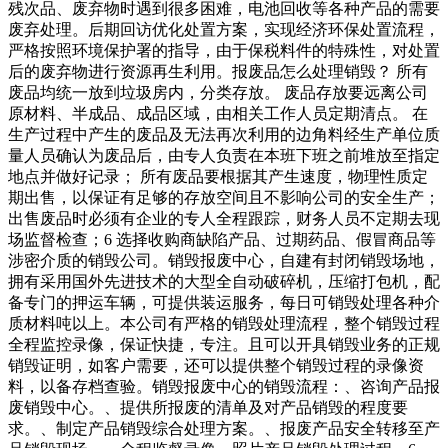
残次品、废弃物时遇到很多困难，电池回收等各种产品的需要
废弃处理。后期回访优化处置方案，实现经济环保处置流程，
严格按照环境保护署的指导，由于保税料件的特殊性，对处置
后的废弃物进行资源再生利用。报废品怎么处理销毁？ 所有
废品均统一放到垃圾房内，分类存放。 废品存放要远离公司
原材料、半成品、成品区域，由相关工作人员定期清点。 在
生产过程中产生的废品及无法再次利用的边角料经生产单位质
量人员确认为废品后，由专人负责在本班下班之前堆放至指定
地点并做好记录； 所有废品要根据其产生速度，物理性质定
期出售，以保证有足够的存放空间且不影响公司的安全生产；
出售废品时必须有企业的专人全程跟踪，财务人员不定期去现
场监督检查；6 选择收购商缺陷产品、过期药品、假冒商品等
涉密介质的销毁公司。销毁报废中心，自建有封闭销毁场地，
拥有采用国外先进技术的大型全自动破碎机，压缩打包机，配
备专门的押运车辆，可提供装运服务，每日可销毁处理各种介
质材料吨以上。本公司有严格的销毁处理流程，整个销毁过程
全程监控录像，保证快捷，专注。且可以开具销毁业务的正规
销毁证明，如客户需要，还可以提供整个销毁过程的录像资
料，以备存档查验。销毁报废中心的销毁流程：、咨询产品报
废销毁中心。、提供所报废的清单及对产品销毁的程度要
求。、制定产品销毁综合处理方案。、报废产品安全转移至产