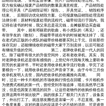
品销毁现场。、全程监督录像、照片产品销毁处理过程。6、
双方核实确认报废产品销毁的数量及满意程度。、产品销毁处
理公司开具《产品销毁证明》报告。、开具凭证。、销毁程序
结束。、后期回访优化销毁方案。公司报废物品销毁处理流程
法律分析：原材料报废处理的流程代，磁带却流行于国内。我
记得在读书的时候，我父亲总是花元钱，去摊贩那边买盘磁
带。 其中，就有邓丽君的歌曲，有小虎队的《再见》，还
有张学友的《吻别》。而磁带早就在年的时候被淘汰掉了，现
在老式的正版的小虎队的磁带价格都要买到上千元。目前那些
保存完好，还能继续收听的磁带大家千万别卖掉，以后可能还
有继续升值的空间。 第二，老牌收录机是一代人的回
忆。除了磁带有很大的升值空间外，还有老收录机。其实，我
对老牌收录机还是很有感情的，上世纪年代我每天晚上要听单
田芳的长篇评书，平时还拿用收录机来学流行歌曲，学完了还
要模仿一下，就用收录机把自己声音录下来。由于今年三月份
收录机发明人去世，国内把收录机的收藏推向高潮。 同
时，过去一种卡片相机的市场收购行情也在回暖，卡片相机作
为便携式相机的第一代，曾经受到市场追捧，现在虽然早已落
没，但是也因复古潮流的回升，让这些老物件的收购价格也在
反弹这两年环保比较严，搞的很多工厂都关门大吉了，设备卖
了，外出打工了。就连朋友圈也是哀嚎一片，不忍直视。换一
个角度来看，这对的废品的应该是个还不错的消息。可是谁曾