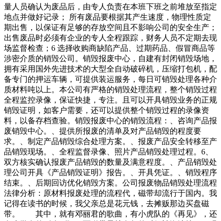
量人员确认为废品后，由专人负责在本班下班之前堆放至指定
地点并做好记录； 所有废品要根据其产生速度，物理性质定
期出售，以保证有足够的存放空间且不影响公司的安全生产；
出售废品时必须有企业的专人全程跟踪，财务人员不定期去现
场监督检查；6 选择收购商缺陷产品、过期药品、假冒商品等
涉密介质的销毁公司。销毁报废中心，自建有封闭销毁场地，
拥有采用国外先进技术的大型全自动破碎机，压缩打包机，配
备专门的押运车辆，可提供装运服务，每日可销毁处理各种介
质材料吨以上。本公司有严格的销毁处理流程，整个销毁过程
全程监控录像，保证快捷，专注。且可以开具销毁业务的正规
销毁证明，如客户需要，还可以提供整个销毁过程的录像资
料，以备存档查验。销毁报废中心的销毁流程：、咨询产品报
废销毁中心。、提供所报废的清单及对产品销毁的程度要
求。、制定产品销毁综合处理方案。、报废产品安全转移至产
品销毁现场。、全程监督录像、照片产品销毁处理过程。6、
双方核实确认报废产品销毁的数量及满意程度。、产品销毁处
理公司开具《产品销毁证明》报告。、开具凭证。、销毁程序
结束。、后期回访优化销毁方案。公司报废物品销毁处理流程
法律分析：原材料报废处理的流程代，磁带却流行于国内。我
记得在读书的时候，我父亲总是花元钱，去摊贩那边买盘磁
带。 其中，就有邓丽君的歌曲，有小虎队的《再见》，还