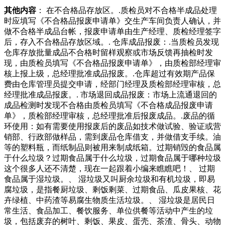
其他内容
： 在不合格品存放区。.质检员对不合格半成品处理
时应填写《不合格品报废申请单》交生产车间负责人确认，并
做不合格半成品台帐，报废申请单由生产经理、质检经理签字
后，存入不合格品存放区域。. 仓库成品报废：.当质检员发现
仓库存放批量成品不合格时留样观察或市场反馈再抽检时发
现，由质检员填写《不合格品报废申请单》，由质检部经理审
核上报上级，总经理批准成品报废。.仓库超过有效期产品保
费由仓库管理员提交申请，经部门经理及质检部经理审核，总
经理批准成品报废。. 市场退回成品报废：市场上流通退回的
成品检测时发现不合格由质检员填写《不合格成品报废申请
单》，质检部经理审核，总经理批准后报废成品。.废品的循
环使用：如有需要使用报废后的废品如技术做试验、验证或营
销部、行政部做样品，需到废品仓库借支，并做借支手续。油
等的塑料瓶，而纸制品则被用来制成纸箱。过期销毁的食品属
于什么垃圾？过期食品属于什么垃圾，过期食品属于哪种垃圾
这个很多人还不清楚，现在一起跟着小编来瞧瞧吧！、 过期
食品属于湿垃圾。、 湿垃圾又叫厨余垃圾和有机垃圾，即易
腐垃圾，是指餐厨垃圾、剩饭剩菜、过期食品、瓜皮果核、花
卉绿植、中药渣等易腐生物质生活垃圾。、 湿垃圾是居民日
常生活、食品加工、餐饮服务、单位供餐等活动中产生的垃
圾，包括废弃的树叶、剩饭、果皮、蛋壳、茶渣、骨头、动物