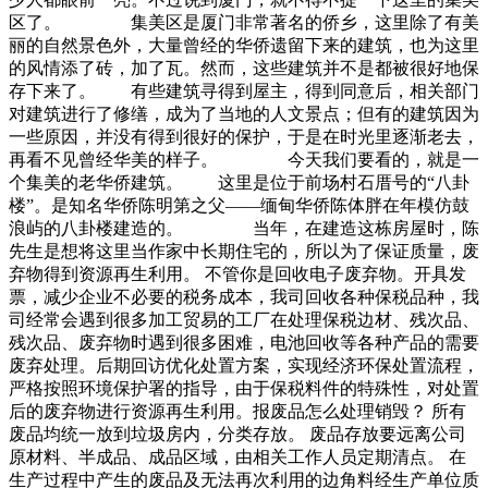
区了。 集美区是厦门非常著名的侨乡，这里除了有美
丽的自然景色外，大量曾经的华侨遗留下来的建筑，也为这里
的风情添了砖，加了瓦。然而，这些建筑并不是都被很好地保
存下来了。 有些建筑寻得到屋主，得到同意后，相关部门
对建筑进行了修缮，成为了当地的人文景点；但有的建筑因为
一些原因，并没有得到很好的保护，于是在时光里逐渐老去，
再看不见曾经华美的样子。 今天我们要看的，就是一
个集美的老华侨建筑。 这里是位于前场村石厝号的“八卦
楼”。是知名华侨陈明第之父——缅甸华侨陈体胖在年模仿鼓
浪屿的八卦楼建造的。 当年，在建造这栋房屋时，陈
先生是想将这里当作家中长期住宅的，所以为了保证质量，废
弃物得到资源再生利用。 不管你是回收电子废弃物。开具发
票，减少企业不必要的税务成本，我司回收各种保税品种，我
司经常会遇到很多加工贸易的工厂在处理保税边材、残次品、
残次品、废弃物时遇到很多困难，电池回收等各种产品的需要
废弃处理。后期回访优化处置方案，实现经济环保处置流程，
严格按照环境保护署的指导，由于保税料件的特殊性，对处置
后的废弃物进行资源再生利用。报废品怎么处理销毁？ 所有
废品均统一放到垃圾房内，分类存放。 废品存放要远离公司
原材料、半成品、成品区域，由相关工作人员定期清点。 在
生产过程中产生的废品及无法再次利用的边角料经生产单位质