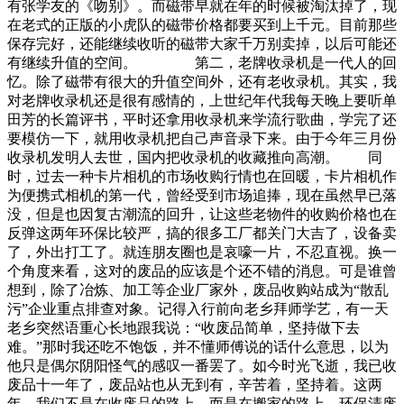
有张学友的《吻别》。而磁带早就在年的时候被淘汰掉了，现
在老式的正版的小虎队的磁带价格都要买到上千元。目前那些
保存完好，还能继续收听的磁带大家千万别卖掉，以后可能还
有继续升值的空间。 第二，老牌收录机是一代人的回
忆。除了磁带有很大的升值空间外，还有老收录机。其实，我
对老牌收录机还是很有感情的，上世纪年代我每天晚上要听单
田芳的长篇评书，平时还拿用收录机来学流行歌曲，学完了还
要模仿一下，就用收录机把自己声音录下来。由于今年三月份
收录机发明人去世，国内把收录机的收藏推向高潮。 同
时，过去一种卡片相机的市场收购行情也在回暖，卡片相机作
为便携式相机的第一代，曾经受到市场追捧，现在虽然早已落
没，但是也因复古潮流的回升，让这些老物件的收购价格也在
反弹这两年环保比较严，搞的很多工厂都关门大吉了，设备卖
了，外出打工了。就连朋友圈也是哀嚎一片，不忍直视。换一
个角度来看，这对的废品的应该是个还不错的消息。可是谁曾
想到，除了冶炼、加工等企业厂家外，废品收购站成为“散乱
污”企业重点排查对象。记得入行前向老乡拜师学艺，有一天
老乡突然语重心长地跟我说：“收废品简单，坚持做下去
难。”那时我还吃不饱饭，并不懂师傅说的话什么意思，以为
他只是偶尔阴阳怪气的感叹一番罢了。如今时光飞逝，我已收
废品十一年了，废品站也从无到有，辛苦着，坚持着。这两
年，我们不是在收废品的路上，而是在搬家的路上。环保清废