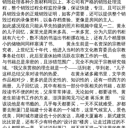
销毁处理各种介质材料吨以上。本公司有严格的销毁处理流
程，整个销毁过程全程监控录像，保证快捷，专注。且可以开
具销毁业务的正规销毁证明，如客户需要，还可以提供整个销
毁过程的录像资料，以备存档查验。更像是房间的主人。
如此盛况现在只能从早先拍摄的照片和视频中窥见一二。黄永
的儿子回忆，家里光是两米多高、一米多宽、分为六层的书柜
就有六七个，数不清的书溢出书柜摞在地上，还有几个稍显狭
小的储物间同样塞满了书。 黄永生前是一名资深的宗教研
究者。上世纪五十年代，他进入当时的市文化教育委员会宗教
事务处任职，此后至退休始终活跃在宗教工作的一线。 他
与书籍总是亲密的，且涉猎范围广，完全不拘泥于宗教研究领
域。“我父亲贯彻的理念就是一个——活到老，学到老。”儿子
这样总结父亲对读书的热爱。 在黄永诸多藏书里，文学类
作品相对少，更多的是历史性的、知识性的，还有一些西方的
画册。儿子回忆说，其中有相当一部分中医相关的书籍，在那
段读书不便的时光，父亲常常捧读。无论如何，都要读书。黄
老生前读书工作的方桌。澎湃新闻见习记者 蒋乐来 图 “应
该说他是有书瘾的。几乎每天都要买，一天不买就难受。岁都
要去附厦门是福建十分著名的一个城市，这里气候宜人，景色
优美，同时城市建设也十分的发达，高楼大厦遍布，新式建筑
比比皆是，还有不少有特色的“设计款”楼房，让走过路过的不
少人都眼前一亮。不过说到厦门，就不得不提一下这里的集美