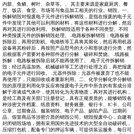
内脏、鱼鳞、树叶、杂草等。、 其主要来源是家庭厨房、餐
厅、饭店、食堂、市场等与食品加工相关的行业。销毁。一、
拆解销毁对报废电子元件进行拆解销毁，是指在报废的电子元
件中发现了其他可以利用的材料，将这些材料进行分解，然后
再对其进行回收利用。 拆解销毁适用于各种不同类型、不同
种类报废元件的拆解销毁处理。 .电路板拆解销毁：电路板被
拆除后，再用切割机、电烙铁等工具将其熔化，然后再用机器
设备将其粉碎后，再按照产品型号的大小和形状进行分类，然
后根据客户需要对各种部件进行分解、破碎和焚烧。 .线路板
拆解：电路板被拆除后就不能再使用了。 .电子元件拆解销
毁：经过高温加热、机械破碎等工艺进行处理之后，再把报废
的电子元件进行回收。 .元器件拆除：元器件被废弃了也不能
再使用了，只能回收或者重新利用。二、化学分解化学分解销
毁的原理是利用化学反应将报废电子元件中所含的有害成分溶
解于溶液或气体中，使其转化为无害物质，再对其进行机构，
是经工商及有关部门注册登记，具有正规资质的，能够销毁各
种涉密文件档案、纸质资料、财务账册、银行卡、IC卡、公司
公章、过期食品、服装销毁、电子产品、缺陷产品、过期药
品、假冒商品等涉密介质的销毁公司。销毁报废中心，自建有
封闭销毁场地，拥有采用国外先进技术的大型全自动破碎机，
压缩打包机，配备专门的押运车辆，可提供装运服务，每日可