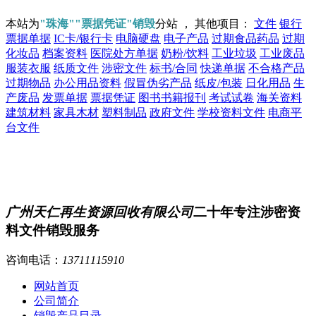
本站为
"珠海""票据凭证"销毁
分站 ， 其他项目：
文件
银行
票据单据
IC卡/银行卡
电脑硬盘
电子产品
过期食品药品
过期
化妆品
档案资料
医院处方单据
奶粉/饮料
工业垃圾
工业废品
服装衣服
纸质文件
涉密文件
标书/合同
快递单据
不合格产品
过期物品
办公用品资料
假冒伪劣产品
纸皮/包装
日化用品
生
产废品
发票单据
票据凭证
图书书籍报刊
考试试卷
海关资料
建筑材料
家具木材
塑料制品
政府文件
学校资料文件
电商平
台文件
广州天仁再生资源回收有限公司
二十年专注涉密资
料文件销毁服务
咨询电话：
13711115910
网站首页
公司简介
销毁产品目录