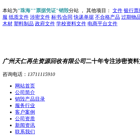
本站为
"珠海""票据凭证"销毁
分站 ， 其他项目：
文件
银行票
服
纸质文件
涉密文件
标书/合同
快递单据
不合格产品
过期物
木材
塑料制品
政府文件
学校资料文件
电商平台文件
广州天仁再生资源回收有限公司
二十年专注涉密资料
咨询电话：
13711115910
网站首页
公司简介
销毁产品目录
服务行业
客户案例
公司资质
新闻资讯
联系我们