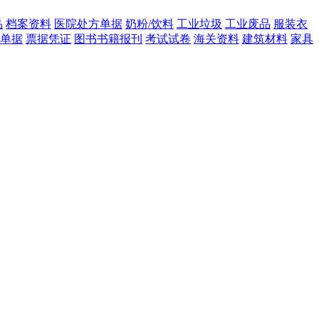
品
档案资料
医院处方单据
奶粉/饮料
工业垃圾
工业废品
服装衣
单据
票据凭证
图书书籍报刊
考试试卷
海关资料
建筑材料
家具