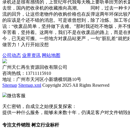
录机还是很有感情的，上世纪年代我每天晚上要听单田芳的长
去世，国内把收录机的收藏推向高潮。 同时，过去一种卡片
流的回升，让这些老物件的收购价格也在反弹这两年环保比较
的应该是个还不错的消息。可是谁曾想到，除了冶炼、加工等
说：“收废品简单，坚持做下去难。”那时我还吃不饱饭，并
辛苦着，坚持着。这两年，我们不是在收废品的路上，而是在
今，已无处可搬。一些地方对废品站更严，一句"脏乱差"就
做苦力！入行开始没想
公司动态
业界资讯
网站地图
广州天仁再生资源回收有限公司
咨询热线：13711115910
地址：广州市天河区小新塘横圳路10号
Sitemap
Sitemap.xml
Copyright 2025 All Rights Reserved
微信客服
天仁密销，自成立之始便反复探索：
提供一种什么服务，能够未来数十年，仍满足客户对文件销毁
专注文件销毁 树立行业标杆