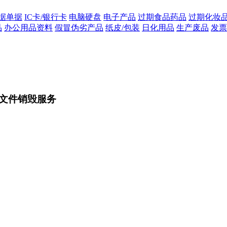
据单据
IC卡/银行卡
电脑硬盘
电子产品
过期食品药品
过期化妆
品
办公用品资料
假冒伪劣产品
纸皮/包装
日化用品
生产废品
发票
文件销毁服务