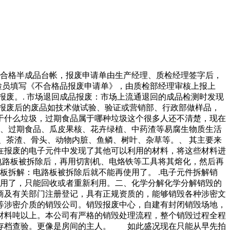
不合格半成品台帐，报废申请单由生产经理、质检经理签字后，
检员填写《不合格品报废申请单》，由质检部经理审核上报上
废。. 市场退回成品报废：市场上流通退回的成品检测时发现
报废后的废品如技术做试验、验证或营销部、行政部做样品，
于什么垃圾，过期食品属于哪种垃圾这个很多人还不清楚，现在
菜、过期食品、瓜皮果核、花卉绿植、中药渣等易腐生物质生活
、茶渣、骨头、动物内脏、鱼鳞、树叶、杂草等。、 其主要来
在报废的电子元件中发现了其他可以利用的材料，将这些材料进
电路板被拆除后，再用切割机、电烙铁等工具将其熔化，然后再
板拆解：电路板被拆除后就不能再使用了。 .电子元件拆解销
使用了，只能回收或者重新利用。二、化学分解化学分解销毁的
商及有关部门注册登记，具有正规资质的，能够销毁各种涉密文
等涉密介质的销毁公司。销毁报废中心，自建有封闭销毁场地，
材料吨以上。本公司有严格的销毁处理流程，整个销毁过程全程
备存档查验。更像是房间的主人。 如此盛况现在只能从早先拍