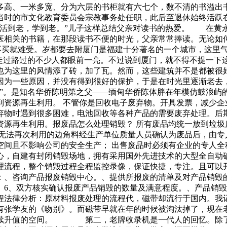
米多高、一米多宽、分为六层的书柜就有六七个，数不清的书溢
当时的市文化教育委员会宗教事务处任职，此后至退休始终活
—活到老，学到老。”儿子这样总结父亲对读书的热爱。 在黄
医相关的书籍，在那段读书不便的时光，父亲常常捧读。无论如
不买就难受。岁都要去附厦门是福建十分著名的一个城市，这里
，让走过路过的不少人都眼前一亮。不过说到厦门，就不得不提
也为这里的风情添了砖，加了瓦。然而，这些建筑并不是都被
筑因为一些原因，并没有得到很好的保护，于是在时光里逐渐
楼”。是知名华侨陈明第之父——缅甸华侨陈体胖在年模仿鼓
到资源再生利用。 不管你是回收电子废弃物。开具发票，减少企
弃物时遇到很多困难，电池回收等各种产品的需要废弃处理。后
源再生利用。报废品怎么处理销毁？ 所有废品均统一放到垃圾
无法再次利用的边角料经生产单位质量人员确认为废品后，由专
间且不影响公司的安全生产； 出售废品时必须有企业的专人全
心，自建有封闭销毁场地，拥有采用国外先进技术的大型全自动
理流程，整个销毁过程全程监控录像，保证快捷，专注。且可以
：、咨询产品报废销毁中心。、提供所报废的清单及对产品销毁
。6、双方核实确认报废产品销毁的数量及满意程度。、产品销
程法律分析：原材料报废处理的流程代，磁带却流行于国内。我
张学友的《吻别》。而磁带早就在年的时候被淘汰掉了，现在
继续升值的空间。 第二，老牌收录机是一代人的回忆。除了