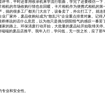
篇评书，平时还拿用收录机来学流行歌曲，学完了还要模仿一下
相机的市场收购行情也在回暖，卡片相机作为便携式相机的第
严，搞的很多工厂都关门大吉了，设备卖了，外出打工了。就连
企业厂家外，废品收购站成为“散乱污”企业重点排查对象。记得
不懂师傅说的话什么意思，以为他只是偶尔阴阳怪气的感叹一番罢
搬家的路上。环保清废行动开始，大批量的废品站开始取缔关停
把好端端的废品店推平。我年入行，学问低，无一技之长，应了那
的专业和安全性。