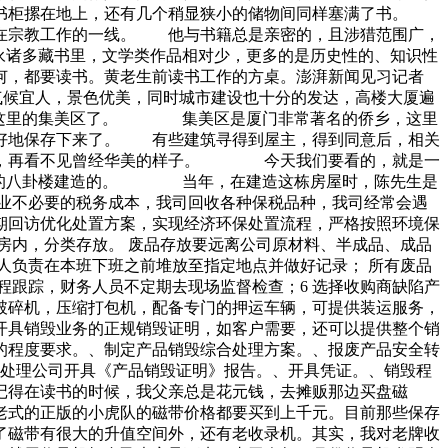
出书柜摞在地上，还有几个稍显狭小的储物间同样塞满了书。
跃在宗教工作的一线。 他与书籍总是亲密的，且涉猎范围广，
永诸多藏书里，文学类作品相对少，更多的是历史性的、知识性
何，都要读书。黄老生前读书工作的方桌。澎湃新闻见习记者
气候宜人，景色优美，同时城市建设也十分的发达，高楼大厦遍
一下这里的集美区了。 集美区是厦门非常著名的侨乡，这里
很好地保存下来了。 有些建筑寻得到屋主，得到同意后，相关
老去，再看不见曾经华美的样子。 今天我们要看的，就是一
浪屿的八卦楼建造的。 当年，在建造这栋房屋时，陈先生是
业不必要的税务成本，我司回收各种保税品种，我司经常会遇
期回访优化处置方案，实现经济环保处置流程，严格按照环境保
房内，分类存放。 废品存放要远离公司原材料、半成品、成品
人负责在本班下班之前堆放至指定地点并做好记录； 所有废品
程跟踪，财务人员不定期去现场监督检查；6 选择收购商缺陷产
破碎机，压缩打包机，配备专门的押运车辆，可提供装运服务，
开具销毁业务的正规销毁证明，如客户需要，还可以提供整个销
的程度要求。、制定产品销毁综合处理方案。、报废产品安全转
毁处理公司开具《产品销毁证明》报告。、开具凭证。、销毁程
记得在读书的时候，我父亲总是花元钱，去摊贩那边买盘磁
老式的正版的小虎队的磁带价格都要买到上千元。目前那些保存
磁带有很大的升值空间外，还有老收录机。其实，我对老牌收