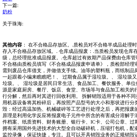
下一篇:
奶粉
关于珠海:
其他内容
： 在不合格品存放区。.质检员对不合格半成品处
存入不合格品存放区域。. 仓库成品报废：.当质检员发现仓
级，总经理批准成品报废。.仓库超过有效期产品保费由仓库管
不合格由质检员填写《不合格成品报废申请单》，质检部经理
需到废品仓库借支，并做借支手续。油等的塑料瓶，而纸制品
一起跟着小编来瞧瞧吧！、 过期食品属于湿垃圾。、 湿垃圾
垃圾。、 湿垃圾是居民日常生活、食品加工、餐饮服务、单位
源是家庭厨房、餐厅、饭店、食堂、市场等与食品加工相关的
行分解，然后再对其进行回收利用。 拆解销毁适用于各种不同
用机器设备将其粉碎后，再按照产品型号的大小和形状进行分类
毁：经过高温加热、机械破碎等工艺进行处理之后，再把报废的
原理是利用化学反应将报废电子元件中所含的有害成分溶解于
件档案、纸质资料、财务账册、银行卡、IC卡、公司公章、
拥有采用国外先进技术的大型全自动破碎机，压缩打包机，配
监控录像，保证快捷，专注。且可以开具销毁业务的正规销毁