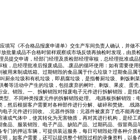
理时应填写《不合格品报废申请单》交生产车间负责人确认，并做
库存放批量成品不合格时留样观察或市场反馈再抽检时发现，由质
理员提交申请，经部门经理及质检部经理审核，总经理批准成品报
审核，总经理批准后报废成品。.废品的循环使用：如有需要使用
则被用来制成纸箱。过期销毁的食品属于什么垃圾？过期食品属
又叫厨余垃圾和有机垃圾，即易腐垃圾，是指餐厨垃圾、剩饭剩
供餐等活动中产生的垃圾，包括废弃的树叶、剩饭、果皮、蛋壳
行业。销毁。一、拆解销毁对报废电子元件进行拆解销毁，是指
类型、不同种类报废元件的拆解销毁处理。 .电路板拆解销毁：
，然后根据客户需要对各种部件进行分解、破碎和焚烧。 .线路
电子元件进行回收。 .元器件拆除：元器件被废弃了也不能再
溶液或气体中，使其转化为无害物质，再对其进行机构，是经工
过期食品、服装销毁、电子产品、缺陷产品、过期药品、假冒商品
备专门的押运车辆，可提供装运服务，每日可销毁处理各种介质
证明，如客户需要，还可以提供整个销毁过程的录像资料，以