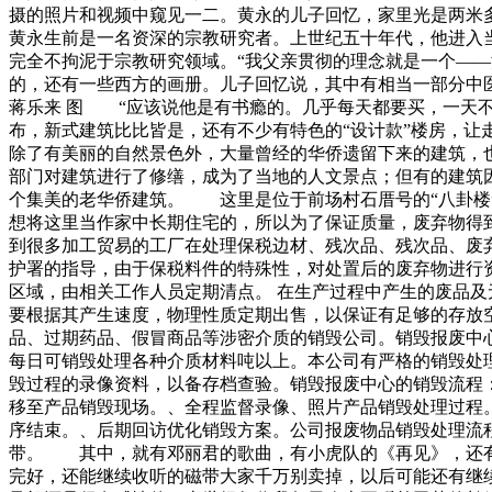
摄的照片和视频中窥见一二。黄永的儿子回忆，家里光是两
黄永生前是一名资深的宗教研究者。上世纪五十年代，他进入
完全不拘泥于宗教研究领域。“我父亲贯彻的理念就是一个—
的，还有一些西方的画册。儿子回忆说，其中有相当一部分中
蒋乐来 图 “应该说他是有书瘾的。几乎每天都要买，一天
布，新式建筑比比皆是，还有不少有特色的“设计款”楼房
除了有美丽的自然景色外，大量曾经的华侨遗留下来的建筑，
部门对建筑进行了修缮，成为了当地的人文景点；但有的建
个集美的老华侨建筑。 这里是位于前场村石厝号的“八卦
想将这里当作家中长期住宅的，所以为了保证质量，废弃物得
到很多加工贸易的工厂在处理保税边材、残次品、残次品、废
护署的指导，由于保税料件的特殊性，对处置后的废弃物进行资
区域，由相关工作人员定期清点。 在生产过程中产生的废品及
要根据其产生速度，物理性质定期出售，以保证有足够的存放空
品、过期药品、假冒商品等涉密介质的销毁公司。销毁报废中
每日可销毁处理各种介质材料吨以上。本公司有严格的销毁处
毁过程的录像资料，以备存档查验。销毁报废中心的销毁流程
移至产品销毁现场。、全程监督录像、照片产品销毁处理过程
序结束。、后期回访优化销毁方案。公司报废物品销毁处理流
带。 其中，就有邓丽君的歌曲，有小虎队的《再见》，还有
完好，还能继续收听的磁带大家千万别卖掉，以后可能还有