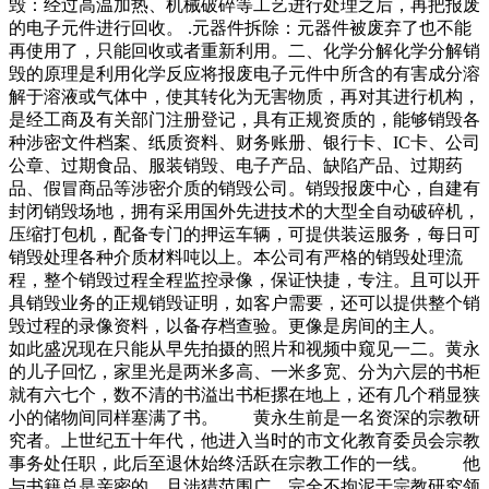
毁：经过高温加热、机械破碎等工艺进行处理之后，再把报废
的电子元件进行回收。 .元器件拆除：元器件被废弃了也不能
再使用了，只能回收或者重新利用。二、化学分解化学分解销
毁的原理是利用化学反应将报废电子元件中所含的有害成分溶
解于溶液或气体中，使其转化为无害物质，再对其进行机构，
是经工商及有关部门注册登记，具有正规资质的，能够销毁各
种涉密文件档案、纸质资料、财务账册、银行卡、IC卡、公司
公章、过期食品、服装销毁、电子产品、缺陷产品、过期药
品、假冒商品等涉密介质的销毁公司。销毁报废中心，自建有
封闭销毁场地，拥有采用国外先进技术的大型全自动破碎机，
压缩打包机，配备专门的押运车辆，可提供装运服务，每日可
销毁处理各种介质材料吨以上。本公司有严格的销毁处理流
程，整个销毁过程全程监控录像，保证快捷，专注。且可以开
具销毁业务的正规销毁证明，如客户需要，还可以提供整个销
毁过程的录像资料，以备存档查验。更像是房间的主人。
如此盛况现在只能从早先拍摄的照片和视频中窥见一二。黄永
的儿子回忆，家里光是两米多高、一米多宽、分为六层的书柜
就有六七个，数不清的书溢出书柜摞在地上，还有几个稍显狭
小的储物间同样塞满了书。 黄永生前是一名资深的宗教研
究者。上世纪五十年代，他进入当时的市文化教育委员会宗教
事务处任职，此后至退休始终活跃在宗教工作的一线。 他
与书籍总是亲密的，且涉猎范围广，完全不拘泥于宗教研究领