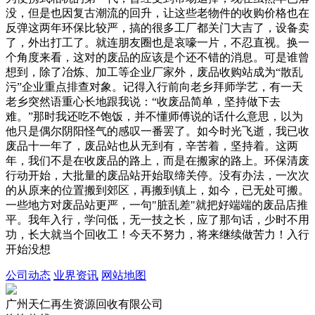
没，但是也因复古潮流的回升，让这些老物件的收购价格也在
反弹这两年环保比较严，搞的很多工厂都关门大吉了，设备卖
了，外出打工了。就连朋友圈也是哀嚎一片，不忍直视。换一
个角度来看，这对的废品的应该是个还不错的消息。可是谁曾
想到，除了冶炼、加工等企业厂家外，废品收购站成为“散乱
污”企业重点排查对象。记得入行前向老乡拜师学艺，有一天
老乡突然语重心长地跟我说：“收废品简单，坚持做下去
难。”那时我还吃不饱饭，并不懂师傅说的话什么意思，以为
他只是偶尔阴阳怪气的感叹一番罢了。如今时光飞逝，我已收
废品十一年了，废品站也从无到有，辛苦着，坚持着。这两
年，我们不是在收废品的路上，而是在搬家的路上。环保清废
行动开始，大批量的废品站开始取缔关停。没有办法，一次次
的从原来的位置搬到郊区，再搬到镇上，如今，已无处可搬。
一些地方对废品站更严，一句"脏乱差"就把好端端的废品店推
平。我年入行，学问低，无一技之长，应了那句话，少时不用
功，长大就当个回收工！今天不努力，将来继续做苦力！入行
开始没想
公司动态
业界资讯
网站地图
广州天仁再生资源回收有限公司