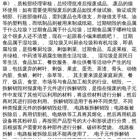
单》，质检部经理审核，总经理批准后报废成品。.废品的循
环使用：如有需要使用报废后的废品如技术做试验、验证或营
销部、行政部做样品，需到废品仓库借支，并做借支手续。油
等的塑料瓶，而纸制品则被用来制成纸箱。过期销毁的食品属
于什么垃圾？过期食品属于什么垃圾，过期食品属于哪种垃圾
这个很多人还不清楚，现在一起跟着小编来瞧瞧吧！、 过期
食品属于湿垃圾。、 湿垃圾又叫厨余垃圾和有机垃圾，即易
腐垃圾，是指餐厨垃圾、剩饭剩菜、过期食品、瓜皮果核、花
卉绿植、中药渣等易腐生物质生活垃圾。、 湿垃圾是居民日
常生活、食品加工、餐饮服务、单位供餐等活动中产生的垃
圾，包括废弃的树叶、剩饭、果皮、蛋壳、茶渣、骨头、动物
内脏、鱼鳞、树叶、杂草等。、 其主要来源是家庭厨房、餐
厅、饭店、食堂、市场等与食品加工相关的行业。销毁。一、
拆解销毁对报废电子元件进行拆解销毁，是指在报废的电子元
件中发现了其他可以利用的材料，将这些材料进行分解，然后
再对其进行回收利用。 拆解销毁适用于各种不同类型、不同
种类报废元件的拆解销毁处理。 .电路板拆解销毁：电路板被
拆除后，再用切割机、电烙铁等工具将其熔化，然后再用机器
设备将其粉碎后，再按照产品型号的大小和形状进行分类，然
后根据客户需要对各种部件进行分解、破碎和焚烧。 .线路板
拆解：电路板被拆除后就不能再使用了。 .电子元件拆解销