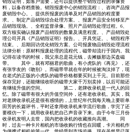
销毁证明，如客户需要，还可以提供整个销毁过程的录像资
料，以备存档查验。销毁报废中心的销毁流程：、咨询产品报
废销毁中心。、提供所报废的清单及对产品销毁的程度要
求。、制定产品销毁综合处理方案。、报废产品安全转移至产
品销毁现场。、全程监督录像、照片产品销毁处理过程。6、
双方核实确认报废产品销毁的数量及满意程度。、产品销毁处
理公司开具《产品销毁证明》报告。、开具凭证。、销毁程序
结束。、后期回访优化销毁方案。公司报废物品销毁处理流程
法律分析：原材料报废处理的流程代，磁带却流行于国内。我
记得在读书的时候，我父亲总是花元钱，去摊贩那边买盘磁
带。 其中，就有邓丽君的歌曲，有小虎队的《再见》，还
有张学友的《吻别》。而磁带早就在年的时候被淘汰掉了，现
在老式的正版的小虎队的磁带价格都要买到上千元。目前那些
保存完好，还能继续收听的磁带大家千万别卖掉，以后可能还
有继续升值的空间。 第二，老牌收录机是一代人的回
忆。除了磁带有很大的升值空间外，还有老收录机。其实，我
对老牌收录机还是很有感情的，上世纪年代我每天晚上要听单
田芳的长篇评书，平时还拿用收录机来学流行歌曲，学完了还
要模仿一下，就用收录机把自己声音录下来。由于今年三月份
收录机发明人去世，国内把收录机的收藏推向高潮。 同
时，过去一种卡片相机的市场收购行情也在回暖，卡片相机作
为便携式相机的第一代，曾经受到市场追捧，现在虽然早已落