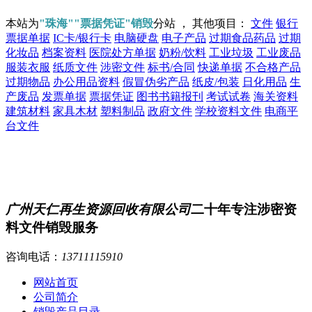
本站为
"珠海""票据凭证"销毁
分站 ， 其他项目：
文件
银行
票据单据
IC卡/银行卡
电脑硬盘
电子产品
过期食品药品
过期
化妆品
档案资料
医院处方单据
奶粉/饮料
工业垃圾
工业废品
服装衣服
纸质文件
涉密文件
标书/合同
快递单据
不合格产品
过期物品
办公用品资料
假冒伪劣产品
纸皮/包装
日化用品
生
产废品
发票单据
票据凭证
图书书籍报刊
考试试卷
海关资料
建筑材料
家具木材
塑料制品
政府文件
学校资料文件
电商平
台文件
广州天仁再生资源回收有限公司
二十年专注涉密资
料文件销毁服务
咨询电话：
13711115910
网站首页
公司简介
销毁产品目录