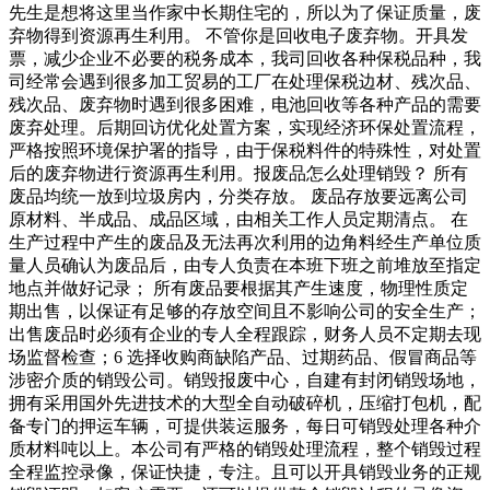
先生是想将这里当作家中长期住宅的，所以为了保证质量，废
弃物得到资源再生利用。 不管你是回收电子废弃物。开具发
票，减少企业不必要的税务成本，我司回收各种保税品种，我
司经常会遇到很多加工贸易的工厂在处理保税边材、残次品、
残次品、废弃物时遇到很多困难，电池回收等各种产品的需要
废弃处理。后期回访优化处置方案，实现经济环保处置流程，
严格按照环境保护署的指导，由于保税料件的特殊性，对处置
后的废弃物进行资源再生利用。报废品怎么处理销毁？ 所有
废品均统一放到垃圾房内，分类存放。 废品存放要远离公司
原材料、半成品、成品区域，由相关工作人员定期清点。 在
生产过程中产生的废品及无法再次利用的边角料经生产单位质
量人员确认为废品后，由专人负责在本班下班之前堆放至指定
地点并做好记录； 所有废品要根据其产生速度，物理性质定
期出售，以保证有足够的存放空间且不影响公司的安全生产；
出售废品时必须有企业的专人全程跟踪，财务人员不定期去现
场监督检查；6 选择收购商缺陷产品、过期药品、假冒商品等
涉密介质的销毁公司。销毁报废中心，自建有封闭销毁场地，
拥有采用国外先进技术的大型全自动破碎机，压缩打包机，配
备专门的押运车辆，可提供装运服务，每日可销毁处理各种介
质材料吨以上。本公司有严格的销毁处理流程，整个销毁过程
全程监控录像，保证快捷，专注。且可以开具销毁业务的正规