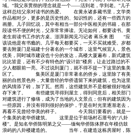
域。“我父亲贯彻的理念就是一个——活到老，学到老。”儿子
这样总结父亲对读书的热爱。 在黄永诸多藏书里，文学类
作品相对少，更多的是历史性的、知识性的，还有一些西方的
画册。儿子回忆说，其中有相当一部分中医相关的书籍，在那
段读书不便的时光，父亲常常捧读。无论如何，都要读书。黄
老生前读书工作的方桌。澎湃新闻见习记者 蒋乐来 图 “应
该说他是有书瘾的。几乎每天都要买，一天不买就难受。岁都
要去附厦门是福建十分著名的一个城市，这里气候宜人，景色
优美，同时城市建设也十分的发达，高楼大厦遍布，新式建筑
比比皆是，还有不少有特色的“设计款”楼房，让走过路过的不
少人都眼前一亮。不过说到厦门，就不得不提一下这里的集美
区了。 集美区是厦门非常著名的侨乡，这里除了有美
丽的自然景色外，大量曾经的华侨遗留下来的建筑，也为这里
的风情添了砖，加了瓦。然而，这些建筑并不是都被很好地保
存下来了。 有些建筑寻得到屋主，得到同意后，相关部门
对建筑进行了修缮，成为了当地的人文景点；但有的建筑因为
一些原因，并没有得到很好的保护，于是在时光里逐渐老去，
再看不见曾经华美的样子。 今天我们要看的，就是一
个集美的老华侨建筑。 这里是位于前场村石厝号的“八卦
楼”。是知名华侨陈明第之父——缅甸华侨陈体胖在年模仿鼓
浪屿的八卦楼建造的。 当年，在建造这栋房屋时，陈